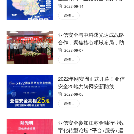
2022-09-14
详情 +
亚信安全与中科曙光达成战略
合作，聚焦核心领域布局，助
推数字中国发展
2022-09-07
详情 +
2022年网安周正式开幕！亚信
安全25地共铸网安新防线
2022-09-05
详情 +
亚信安全参加江苏金融行业数
字化转型论坛 “平台+服务+运