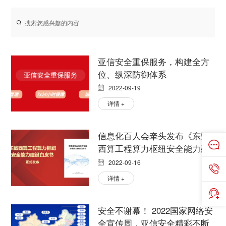
亚信安全重保服务，构建全方
位、纵深防御体系
2022-09-19
详情 +
信息化百人会牵头发布《东数
西算工程算力枢纽安全能力建
设白皮书》
2022-09-16
详情 +
安全不谢幕！ 2022国家网络安
全宣传周，亚信安全精彩不断