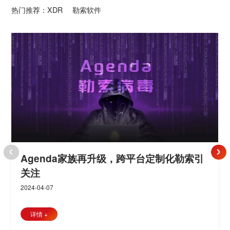
热门推荐：
XDR
勒索软件
Agenda家族再升级，跨平台定制化勒索引
极危！XZ Utils 5.6.0/5.6.1版本恶意后门植
警惕！利用方式已公开，MinIO信息泄露漏
天穹引领安全进入“共享免疫”，领先攻击一
威胁周报 | LockBit 再“出手”，财政部门成主
威胁周报 | 因持续网络攻击，这个地方重新翻出
运营商成黑客眼中香饽饽，企业如何脱离勒
威胁周报 | 损失超920亿美元！全球医疗行
威胁周报 | 食品零售巨头受到Black Basta
OT和IT融合环境，如何应对勒索攻击？方舟
威胁周报 | 被索要6000万，这家汽车经销商
威胁周报 | 知名酒店集团疑遭勒索攻击，预订系
亚信安全勒索治理「方舟」正式上线！勒索
威胁周报 | 图书供应链巨头遭勒索软件攻
威胁周报 | 重回纸质办公时代，阿根廷司法
威胁周报 | 员工被钓鱼，云通讯巨头客户数据遭
威胁周报 | 七夕你不去陪女朋友，却来攻击
威胁周报 | 5天内不交赎金就公布数据！税务
威胁周报 | 新的网络钓鱼邮件正在绕过MFA
威胁周报 | 某汽车品牌发现系统漏洞，车辆
威胁周报 | Windows蠕虫病毒Raspberry
威胁周报 | 钓鱼邮件再来袭，某大学遭遇境
威胁周报 | 网络钓鱼攻击次数创历史新高，
威胁周报 | 新型网络钓鱼技术出现，你的电
威胁周报 | 微软MSDT存在远程代码执行漏
威胁周报 | 微软发出警告，用户支付凭证存
安全周报 | 微软提醒用户警惕针对MSSQL
威胁周报 | 关于F5 BIG-IP iControl REST
威胁周报 | Windows 11升级要警惕，非官
威胁周报 | 又是钓鱼攻击，众多豪华酒店敏
威胁周报 | 血本无归！一男子“挖矿”被骗77
重磅！《亚信安全挖矿病毒专题报告》全景
又到一年315，个人隐私数据泄露“反复提”
威胁周报 | 损失惨重，能源巨头100万+客户
关注
入漏洞风险通告
洞风险通告
小步，威胁治理一大步
工作
索困境？
业因勒索攻击损失惨重！
勒索软件袭击
让理想防护“罩”进现实
表示拒绝支付！
中断
体检中心全面开放
击，影响所有系统应用！
机关遭史诗级勒索攻击
我！
局遭勒索攻击海量信息被盗
可被远程控制！
Robin再来袭，可通过USB设备传播！
外网络攻击已立案侦查
金融部门是首要目标
子邮件正在被攻击
洞，亚信安全产品已支持检测！
在被窃取风险
服务器的暴力攻击
存在身份认证绕过漏洞的安全公告
方系统存在窃取信息的恶意软件
感数据遭窃取
万后法院宣判合同无效
呈现“挖矿病毒”治理路径
数据遭泄露
2022-12-14
2022-08-11
2022-07-20
2022-03-15
2024-04-07
2024-03-31
2023-03-27
2022-12-26
2022-12-01
2022-11-30
2022-11-23
2022-11-16
2022-10-31
2022-10-26
2022-09-16
2022-09-08
2022-09-01
2022-08-18
2022-08-04
2022-07-28
2022-07-13
2022-07-07
2022-06-23
2022-06-17
2022-06-09
2022-06-02
2022-05-26
2022-05-19
2022-05-11
2022-04-29
2022-03-29
2022-03-24
2022-03-22
2022-04-13
亚信安全热门病毒综述 - Ransom.Win64.QUANTUMLOCKER.YXBJU
该勒索由其它恶意软件生成或者用户访问恶意网站不经意下载感染
亚信安全热门病毒综述 - Ransom.Win32.LOCKBIT.YXCGD 该勒索病毒由其它恶意软件
又到一年315。每年今天的日子，总会牵扯出许多痛心疾首
病毒由其它恶意软件生成或者用户访问恶意网站不经意下载感染本
添加后缀： . {string generated from Machine GUID} 该勒索病毒添加如下注册表项目
生成或者用户访问恶意网站不经意下载感染本机，其添加如下注册
的问题。大可预测，今天让我等平民甚为如哽在喉，如踩荆
隐蔽性、突发性，这是网络攻击的双重属性，同时也形象呈
亚信安全热门病毒综述 - RANSOM_CERBER.A 该勒索病毒由其它恶意软件
为何运营商频频成为黑客勒索攻击的主要行业？这主要缘于
该勒索病毒由其它恶意软件生成或者用户访问恶意网站不经
亚信安全热门病毒综述 - Ransom.Win64.AZVO家族 该勒
工业4.0时代，工业环境加速数字化、智能化、网络化落地
该勒索病毒由其它恶意软件生成或者用户访问恶意网站不经
亚信安全热门病毒综述 - TrojanSpy.MSIL.REDLINESTEALER.YXBDM 该
现代勒索病毒攻击已成为网络安全最大威胁，隐秘深，破坏
该后门病毒由其它恶意软件生成或者用户访问恶意网站不经
该间谍木马由其它恶意软件生成或者用户访问恶意网站不经
该勒索由其它恶意软件生成或者用户访问恶意网站不经意下
该木马由其它恶意软件生成或者用户访问恶意网站不经意下
该木马由其它恶意软件生成或者用户访问恶意网站不经意下
亚信安全热门病毒综述 -
亚信安全热门病毒综述 -Backdoor.MSIL.REMCOS.AOJ 该
近日，亚信安全CERT监控到微软补丁日发布了55个漏洞的
该木马由其它恶意软件释放，或者用户访问恶意网站不经意
微软支持诊断工具MSDT存在远程代码执行漏洞，亚信安全
近日，亚信安全CERT监控到Fastjson Develop Team发布
近日，亚信安全CERT监测发现OpenSSL存在多个高危漏
近日，亚信安全CERT监控到F5厂商公布了BIG-IP iControl
此勒索病毒由其它恶意软件释放，或者用户访问恶意网站不
该勒索病毒作为其他恶意软件释放的文件或用户在访问恶意
该木马病毒作为其他恶意软件释放的文件或用户在访问恶意
近日，《亚信安全挖矿病毒专题报告》正式发布（以下简称
该勒索病毒由其它恶意软件释放，或者用户访问恶意网站不
详情 +
详情 +
详情 +
如下注册表项目值：
值，达到自启动目的：
HKEY_LOCAL_MACHINE\SOFTWARE\Microsoft\Windows\Curre
棘的，定有涉及用户个人隐私泄露的问题，甚至会有违反
现了攻击从“潜伏”到“爆发”的全过程。因此在与网络攻击的
生成或者用户访问恶意网站不经意下载感染本机，其添加如下注册
运营商高度依赖信息化，拥有多年信息化建设的经验，但在
意下载感染本机，其会加密受害者系统中的特定文件，并留
索病毒由其它恶意软件生成或者用户访问恶意网站不经意下
和转型，IT和OT的融合推动生产力的进步，带来巨大的发
意下载感染本机，其加密磁盘中的文件，并在文件名后添
间谍木马由其它恶意软件生成或者用户访问恶意网站不经意下载感
力巨大！如何能够做到提早防范，有效应对？
意下载感染本机，其记录用户的击键以窃取信息，执行来自
意下载感染本机，其执行来自远程恶意用户的如下命令：
载感染本机，其加密文件后添加后缀： .ReadManual.
载感染本机，其利用如下漏洞： CVE-2021-40444 该木马
载感染本机，其收集系统如下信息： OS Version Chrome
Ransom.Win32.BLACKMATTER.THGOCBA 该勒索由其
后门通过带有恶意附件的垃圾邮件传播，其通过添加注册表
安全补丁，修复了.NET and Visual Studio、Azure OMI、
下载到达本机，其执行来自远程用户的如下恶意命令：
产品已支持检测！
安全公告，修复了一个存在于Fastjson1.2.80及之前版本中
洞，漏洞编号分别为CVE-2022-1292和CVE-2022-1473。
REST漏洞。攻击者利用该漏洞，可在未授权的情况下执行
经意下载到达本机，该勒索病毒加密后添加后
站点时下载的文件到达系统。
站点时下载的文件到达系统。
《报告》）。《报告》以2021年亚信安全威胁情报与服务
经意下载到达本机，其添加如下注册表键值，达到自启动目
HKEY_CURRENT_USER\Software\Classes\.quantum\shell\Op
HKEY_LOCAL_MACHINE\SOFTWARE\Microsoft\Windows\Curre
*{random} = {malware path}\{malware name}
《中华人民共和国个人信息保护法》的企业被“锤”！