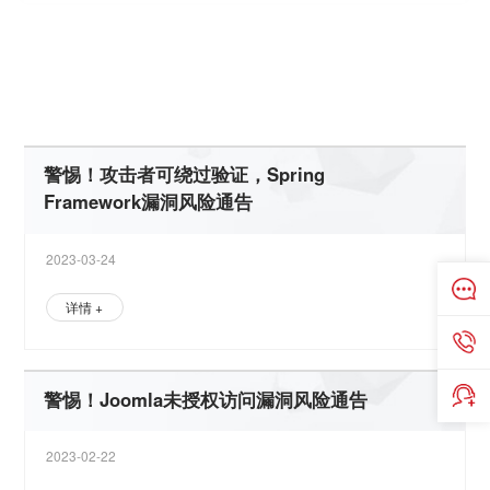
对弈中，若能够把握住时间的“空隙”占得先机，亦是赢得主
值，以便在每次系统启动时自动执行：
信息安全上仍有一些空白点。其次，运营商的行业特殊性，
下勒索提示说明文件。
载感染本机，其会清空回收站，加密本地驱动器和网络共享
展价值。 你准备好了吗？在网络病毒蔓延和无规则攻击兴
加.locked扩展名。 其避免加密文件名中带有如下字符串的
其添加如下进程：
远程恶意用户的如下命令：下载文件、执行文件、更新文
Download – 下载文件到特定目录 DownloadAndEx – 下载
{Generated ID} 该勒索病毒添加注册表项目值后终止
连接到以下网站以下载并执行恶意文件：
Details Browser Flavor ID Version Language Location IP
它恶意软件生成或者用户访问恶意网站不经意下载感染本
启动项目达到自启动目的：
Microsoft Edge、Microsoft Office、Microsoft Windows
Download – 下载文件到特定目录 DownloadAndEx – 下载
的反序列化漏洞。
任意系统命令，创建或删除文件以及禁用服务。目前，漏洞
缀.FreezedByWizard。
运营部门所监测、分析和处置的挖矿病毒事件为基础，对各
的
详情 +
详情 +
详情 +
详情 +
详情 +
详情 +
详情 +
详情 +
详情 +
(Default) = explorer.exe {Ransom note}
*{random} = {malware path}\{malware name}
动权转危为安的关键。而这其中，唯一个“快”字，看似简
HKEY_CURRENT_USER\Software\Microsoft\Windows\CurrentV
为公众提供基础设施服务，攻击后影响范围较大。再次，面
的文件，加密后的文件添加.Rook后缀。
起的当下，IT和OT的融合，意味着网络攻击和入侵正由IT向
文件：All Users、AppData、Boot、bootfont.bin、
%Windows%\Microsoft.NET\Framework\v4.0.30319\AddInProce
件、截图用户屏幕、安装和执行插件、删除与恶意软件相关
文件到特定目录并执行该文件 OpenLink – 在浏览器中打开
database、msexchange服务 对该病毒的防护可以从下述
http://{BLOCKED}i.com/e273caf2ca371919/mountain.html
机，其通过添加如下注册表键值，达到开机自启动目的：
HKEY_CURRENT_USER\Software\Microsoft\Windows
ALPC、RVSS、Role: Windows Hyper-V、Windows
文件到特定路径并执行该文件 OpenLink – 在浏览器中打开
利用细节已公开，厂商已发布补丁完成修复。
类挖矿病毒和攻击进行分析梳理与情况总结，并且深度探究
Address Country Date and Time
详情 +
详情 +
详情 +
详情 +
详情 +
详情 +
详情 +
详情 +
详情 +
详情 +
详情 +
详情 +
详情 +
详情 +
详情 +
详情 +
详情 +
详情 +
详情 +
详情 +
详情 +
详情 +
单，实现却困难重重。
{random filename from system32 folder} = "%Application Data%
对业务中断，运营商具备支付高额赎金的能力。这些都使得
OT延伸，这一“战”在所难免。
EFI\Boot、EFI\Microsoft、Local Settings、Program
的文件和注册表、获取
链接中获取最新版本的病毒码：17.719.60
http://{BLOCKED}i.com/94cc140dcee6068a/help.html
NT\CurrentVersion\Windows Load = "%User
Defender、Windows File History Service、Windows
未来可能会演化的方向，以此帮助更多用户，以更安全、更
特定链接 Cmd - 通过cmd执行命令
特定链接 Cmd – 通过cmd执行命令
{random filename from system32 folder}.exe"
运营商成为黑客炙手可热的“肉机”。
Files、ProgramData、Recycle.Bin、System Volume
https://console.zbox.filez.com/l/2n6wBS
http://{BLOCKED}i.com/e8c76295a5f9acb7/side.html
Profile%\OEM\systeminfo.exe"
Installer、Windows Kerberos、Windows LDAP、
高效、更全面的行动做出安全规划，为挖矿病毒治理提供了
Information、Windows。
http://{BLOCKED}i.com/e32c8df2cf6b7a16/specify.html
PowerShell、SMB等产品中的漏洞，包括拒绝服务(DoS)、
参考路径。
特权提升、信息泄露、远程代码执行(RCE)、安全功能绕过
和欺骗漏洞。
警惕！攻击者可绕过验证，Spring
Framework漏洞风险通告
2023-03-24
详情 +
警惕！Joomla未授权访问漏洞风险通告
2023-02-22