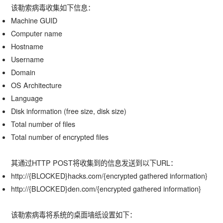
该勒索病毒收集如下信息：
Machine GUID
Computer name
Hostname
Username
Domain
OS Architecture
Language
Disk information (free size, disk size)
Total number of files
Total number of encrypted files
其通过HTTP POST将收集到的信息发送到以下URL：
http://{BLOCKED}hacks.com/{encrypted gathered information}
http://{BLOCKED}den.com/{encrypted gathered information}
该勒索病毒将系统的桌面墙纸设置如下：