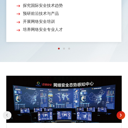
探究国际安全技术趋势
预研前沿技术与产品
开展网络安全培训
培养网络安全专业人才