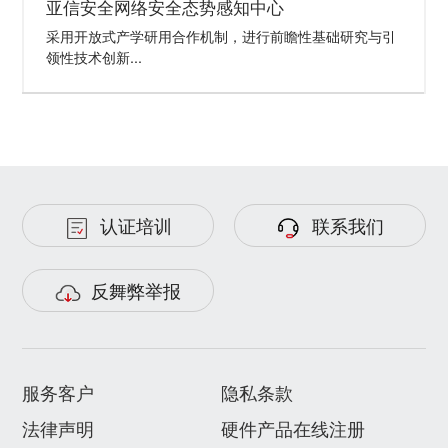
亚信安全网络安全态势感知中心
采用开放式产学研用合作机制，进行前瞻性基础研究与引
领性技术创新...
认证培训
联系我们
反舞弊举报
服务客户
隐私条款
法律声明
硬件产品在线注册