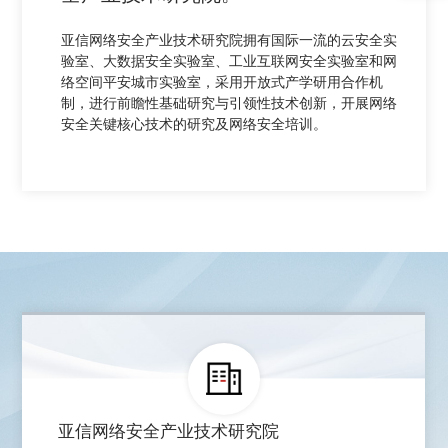
亚信网络安全产业技术研究院拥有国际一流的云安全实
验室、大数据安全实验室、工业互联网安全实验室和网
络空间平安城市实验室，采用开放式产学研用合作机
制，进行前瞻性基础研究与引领性技术创新，开展网络
安全关键核心技术的研究及网络安全培训。
亚信网络安全产业技术研究院