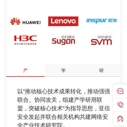
产
学
研
以“推动核心技术成果转化，推动强强
联合、协同攻关，组建产学研用联
盟，突破核心技术”为指导思想，亚信
安全发起并联合相关机构共建网络安
全产业技术研究院。