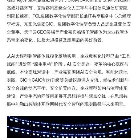
高峰对话环节，艾瑞咨询高级合伙人王宇与中国信息通信研究院
副院长魏亮、TCL集团数字化转型部部长兼IT共享服务中心总经理
李福涛、东阳光集团CIO、集团数字化转型负责人吕远彪及亚信安
全董事、天润云CEO吴强等产业嘉宾畅谈了智能体为企业数智体
系带来的变化，以及大规模普及应用后的美好前景。
从AI大模型到智能体规模化落地实用，企业数智化转型已由 “工具
赋能” 进阶至 “原生重构” 阶段，AI 安全是这一变革的核心底座与
底线。本轮高峰对话中，产业嘉宾围绕AI安全合规、智能体落地
实践、CIO向CAIO能力升级等关键议题深入交流，就技术创新与
安全合规的动态平衡、安全前置内嵌、企业新型架构与治理体系
建设、产业生态协同等问题展开思想碰撞与观点交锋，在思想共
振中勾勒出智能体互联网时代安全智联的现实路径与未来图景。