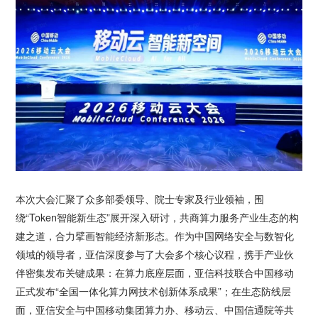
本次大会汇聚了众多部委领导、院士专家及行业领袖，围
绕“Token智能新生态”展开深入研讨，共商算力服务产业生态的构
建之道，合力擘画智能经济新形态。作为中国网络安全与数智化
领域的领导者，亚信深度参与了大会多个核心议程，携手产业伙
伴密集发布关键成果：在算力底座层面，
亚信科技
联合中国移动
正式发布“全国一体化算力网技术创新体系成果”；在生态防线层
面，亚信安全与中国移动集团算力办、移动云、中国信通院等共