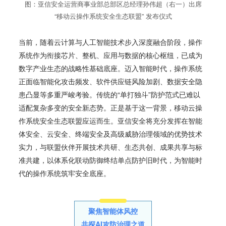
图：亚信安全运营商事业部总部区总经理孙伟超（右一）出席
“移动云操作系统安全生态联盟” 发布仪式
当前，随着云计算与人工智能技术步入深度融合阶段，操作
系统作为衔接芯片、整机、应用与数据的核心枢纽，已成为
数字产业生态的战略性基础底座。迈入智能时代，操作系统
正面临智能化攻击频发、软件供应链风险加剧、数据安全隐
患凸显等多重严峻考验。传统的“单打独斗”防护范式已难以
适配复杂多变的安全新态势。正是基于这一背景，移动云操
作系统安全生态联盟应运而生。亚信安全将充分发挥在智能
体安全、云安全、终端安全及高级威胁治理领域的优势技术
实力，与联盟伙伴开展技术共研、生态共创、成果共享与标
准共建，以体系化联动防御终结单点防护旧时代，为智能时
代的操作系统筑牢安全底座。
聚焦
智能体风控
共探AI攻防治理之道