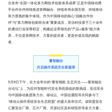
次发布“全国一体化算力网技术创新体系成果”正是中国移动携
手合作伙伴持续推进算网融合、持续布局全国互联、持续推动
算力普惠的集中体现。作为中国移动的核心“战略合作伙
伴”与“算力网络创新联合体”重要成员，亚信科技基于三十余年
的通信行业深厚积淀，构建起业界领先的"产品+服务"能力体
系，不仅是算网技术、方案的提供者，更是价值实现的赋能
者。
量智融合
共启操作系统安全新篇章
5月8日下午，在大会举办的“量智领航 生态共生——量智融合
分论坛”上，为应对智能时代安全系统面临的新挑战，亚信安全
与中国移动集团算力办、移动云、中国信通院等共同参与了
“移动云操作系统安全生态联盟” 的盛大发布仪式。该联盟旨在
汇聚安全厂商、芯片厂商、开源社区及科研院所等多方力量，