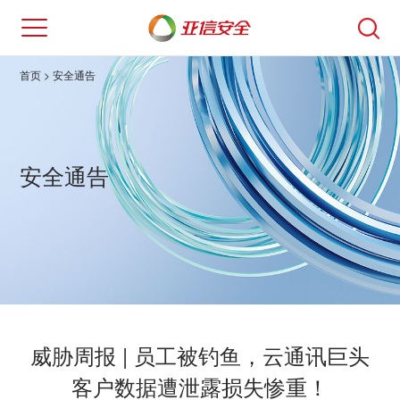
首页
> 安全通告
安全通告
威胁周报 | 员工被钓鱼，云通讯巨头
客户数据遭泄露损失惨重！