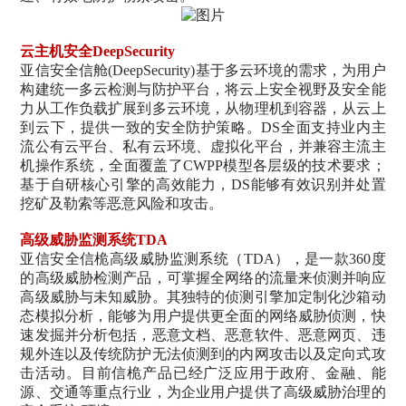
云主机安全
DeepSecurity
亚信安全信舱(DeepSecurity)基于多云环境的需求，为用户
构建统一多云检测与防护平台，将云上安全视野及安全能
力从工作负载扩展到多云环境，从物理机到容器，从云上
到云下，提供一致的安全防护策略。DS全面支持业内主
流公有云平台、私有云环境、虚拟化平台，并兼容主流主
机操作系统，全面覆盖了CWPP模型各层级的技术要求；
基于自研核心引擎的高效能力，DS能够有效识别并处置
挖矿及勒索等恶意风险和攻击。
高级威胁监测系统
TDA
亚信安全信桅高级威胁监测系统（TDA），是一款360度
的高级威胁检测产品，可掌握全网络的流量来侦测并响应
高级威胁与未知威胁。其独特的侦测引擎加定制化沙箱动
态模拟分析，能够为用户提供更全面的网络威胁侦测，快
速发掘并分析包括，恶意文档、恶意软件、恶意网页、违
规外连以及传统防护无法侦测到的内网攻击以及定向式攻
击活动。目前信桅产品已经广泛应用于政府、金融、能
源、交通等重点行业，为企业用户提供了高级威胁治理的