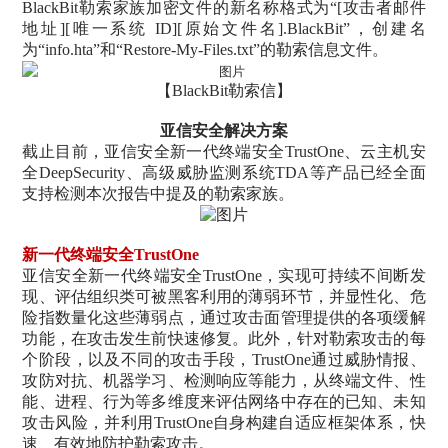
BlackBit勒索家族加密文件的新名称格式为“[攻击者邮件
地址][唯一系统 ID][原始文件名].BlackBit”，创建名
为“info.hta”和“Restore-My-Files.txt”的勒索信息文件。
【BlackBit勒索信】
亚信安全解决方案
截止目前，亚信安全新一代终端安全TrustOne、云主机安
全DeepSecurity、高级威胁监测系统TDA等产品已经全面
支持检测本次报告中提及的勒索家族。
新一代终端安全
TrustOne
亚信安全新一代终端安全TrustOne，实现可持续不间断发
现、评估组织类可被黑客利用的薄弱环节，并显性化、危
险指数量化这些薄弱点，通过攻击面管理提供的各项缓解
功能，在攻击发生前快速修复。此外，针对勒索攻击的每
个阶段，以及不同的攻击手段，TrustOne通过威胁情报、
攻防对抗、机器学习、检测响应等能力，从终端文件、性
能、进程、行为等多维度来评估网络中存在的已知、未知
攻击风险，并利用TrustOne自身构建自适应框架体系，快
速、有效地防护勒索攻击。