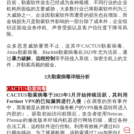
目前，勒索软件攻击已经成为各种规模、不同行业的企业
机构所面临的主要威胁，大多数行业已将勒索软件列为三
大威胁之一。企业因勒索软件而遭受的损失也在增加，而
金钱损失只是勒索软件影响的一部分除了成本外，企业组
织还面临业务停机、声誉受损以及客户信任度下降等风
险。
众多恶意威胁屡禁不止，这其中CACTUS勒索病毒、
Akira勒索病毒、Blackbit勒索病毒在2023年尤为活跃，通
过
暴力破解、远程控制
等手段侵入系统，加密主机上的文
件，并勒索高额的赎金。
3大勒索病毒详细分析
CACTUS勒索病毒
CACTUS勒索病毒于2023年3月开始持续活跃，其利用
Fortinet VPN的已知漏洞进行入侵
（在调查的所有事件
中，黑客都是从拥有VPN服务帐户的VPN服务器转而进入
内部的）。获取初始访问权限后，攻击者使用Netscan、
PSnmap的修改版本对域内机器进行网络扫描，通过各种
合法工具，远程软件进行控制。利用有效账户通过RDP进
行横向移动。为了规避检测，该勒索通过7 zip加密自身，