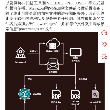
以及网络IP扫描工具和NET.EXE（NET USE）等方式进
行横向传播。Megazord勒索在加密文件前会做前置准备，
除了终止可能会影响加密文件的进程和服务外，其还会终
止安全软件的进程以及服务来避开检测。其在被加密的文
件名后添加后缀".powerranges"，并在每个文件夹中释放勒
索信息"powerranges.txt"文件。