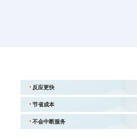
反应更快
节省成本
不会中断服务
使用先进的行为检测和相关性算法，TDA可在早期
自动清除能够节省时间、改善IT资源分配并且节约
选择灵活的网外部署，确保不会中断现有的服务。
胁。自动的、无需代码的清除方法可以快速地移除
解能在早期检测并阻止网络中可能对相关应用和服
院能在恶意威胁传播之前将其捕获。
而节约带宽资源。
反应更快
节省成本
不会中断服务