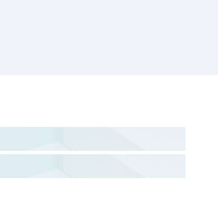
信息部门创建一个更为清晰的网络安全状况视图，增
方便地管理威胁和事件信息，还能提供事件报表、补
威胁的根源了解，有助于进行前瞻性的基础设施规