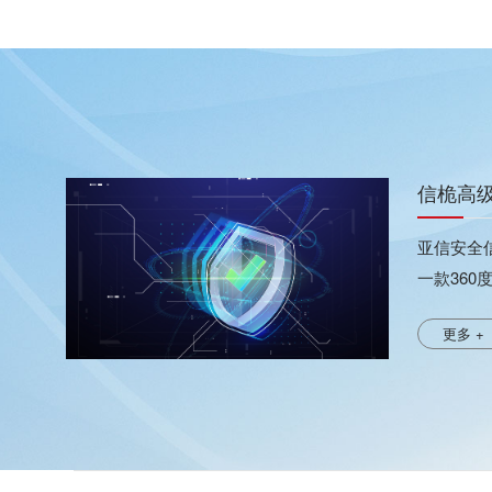
信桅高级
亚信安全
一款36
握全网络
更多 +
与未知威