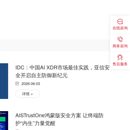
在线咨询
商务咨询
售后服务
IDC：中国AI XDR市场最佳实践，亚信安
全开启自主防御新纪元
2026-06-03
详情 +
AISTrustOne鸿蒙版安全方案 让终端防
护“内生”力量觉醒