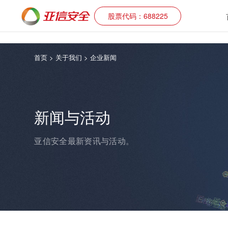
股票代码：688225
首页
> 关于我们 > 企业新闻
新闻与活动
亚信安全最新资讯与活动。