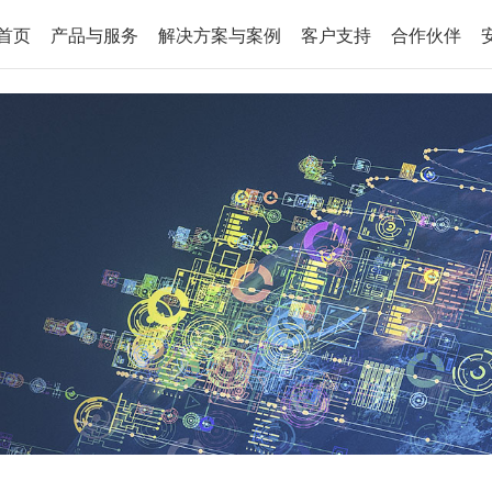
首页
产品与服务
解决方案与案例
客户支持
合作伙伴