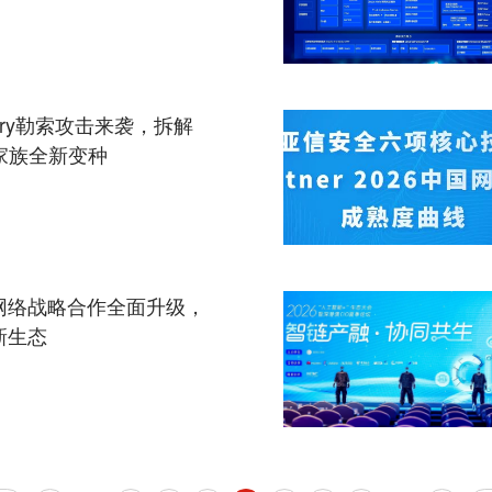
rry勒索攻击来袭，拆解
ass家族全新变种
网络战略合作全面升级，
新生态