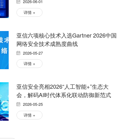
2026-06-01
详情 +
亚信六项核心技术入选Gartner 2026中国
网络安全技术成熟度曲线
2026-05-27
详情 +
亚信安全亮相2026“人工智能+”生态大
会，解码AI时代体系化联动防御新范式
2026-05-25
详情 +