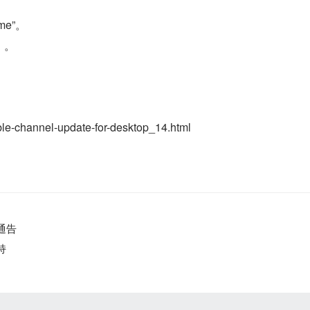
me”。
）。
ble-channel-update-for-desktop_14.html
通告
持